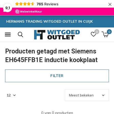
×
765
Reviews
9,1
CUIJK
Zeer hoge korting
0
0
Producten getagd met Siemens
EH645FFB1E inductie kookplaat
FILTER
0 van 0 producten