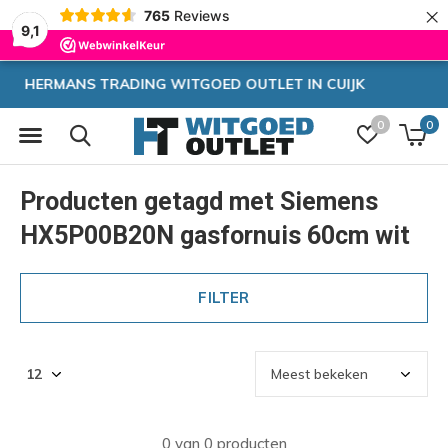
×
765
Reviews
9,1
CUIJK
Zeer hoge korting
0
0
Producten getagd met Siemens
HX5P00B20N gasfornuis 60cm wit
FILTER
0 van 0 producten