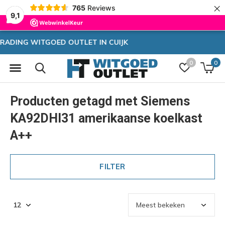
×
765
Reviews
9,1
Zeer hoge korting
0
0
Producten getagd met Siemens
KA92DHI31 amerikaanse koelkast
A++
FILTER