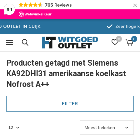
×
765
Reviews
9,1
Zeer hoge korting
0
0
Producten getagd met Siemens
KA92DHI31 amerikaanse koelkast
Nofrost A++
FILTER