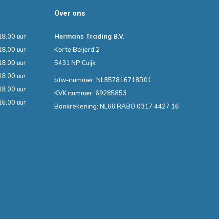
Over ons
18.00 uur
Hermans Trading B.V.
18.00 uur
Korte Beijerd 2
18.00 uur
5431 NP Cuijk
18.00 uur
btw-nummer: NL857816718B01
18.00 uur
KVK nummer: 69285853
16.00 uur
Bankrekening: NL66 RABO 0317 4427 16