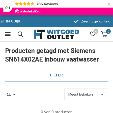
×
765
Reviews
9,1
Zeer hoge korting
0
0
Producten getagd met Siemens
SN614X02AE inbouw vaatwasser
FILTER
0 van 0 producten