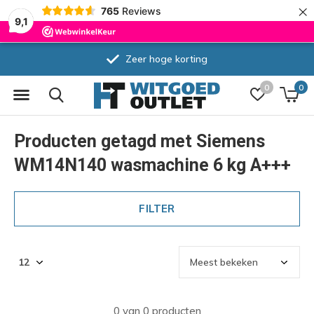
×
765
Reviews
9,1
Zeer hoge korting
0
0
Producten getagd met Siemens
WM14N140 wasmachine 6 kg A+++
FILTER
0 van 0 producten