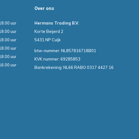
Over ons
18.00 uur
Hermans Trading B.V.
18.00 uur
Korte Beijerd 2
18.00 uur
5431 NP Cuijk
18.00 uur
btw-nummer: NL857816718B01
18.00 uur
KVK nummer: 69285853
16.00 uur
Bankrekening: NL66 RABO 0317 4427 16