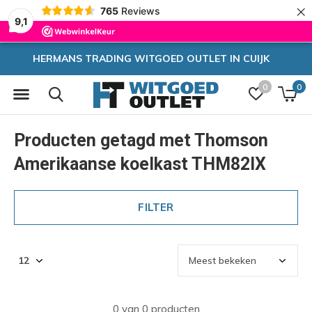
×
765
Reviews
9,1
T IN CUIJK
Zeer hoge korting
0
0
Producten getagd met Thomson
Amerikaanse koelkast THM82IX
FILTER
0 van 0 producten