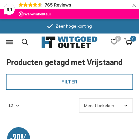
×
765
Reviews
9,1
Zeer hoge korting
0
0
Producten getagd met Vrijstaand
FILTER
-29%