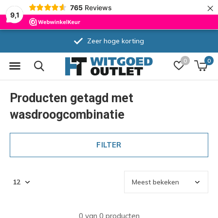
×
765
Reviews
9,1
Zeer hoge korting
0
0
Producten getagd met
wasdroogcombinatie
FILTER
0 van 0 producten