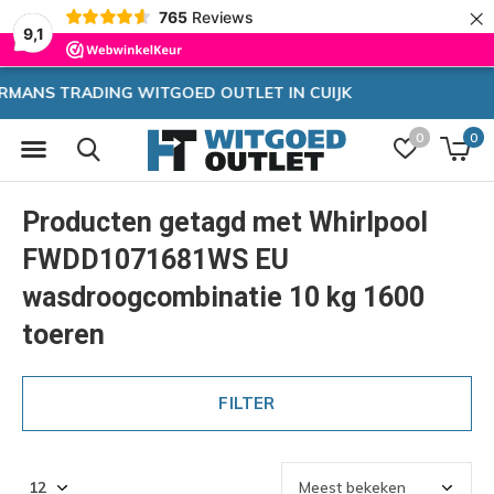
×
765
Reviews
9,1
JK
Zeer hoge korting
0
0
Producten getagd met Whirlpool
FWDD1071681WS EU
wasdroogcombinatie 10 kg 1600
toeren
FILTER