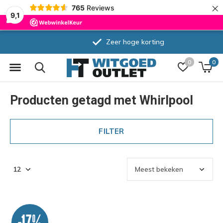
×
765
Reviews
9,1
Zeer hoge korting
0
0
Producten getagd met Whirlpool
FILTER
-17%