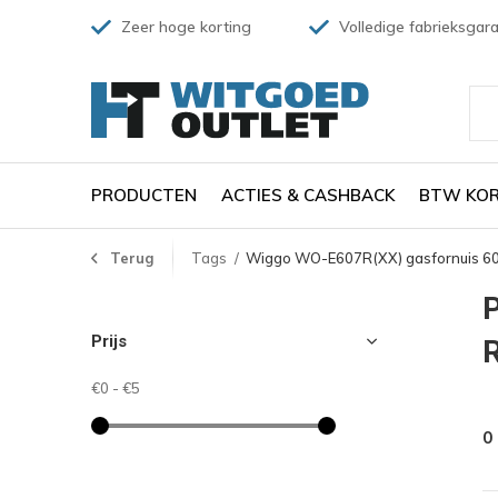
Zeer hoge korting
Volledige fabrieksgara
PRODUCTEN
ACTIES & CASHBACK
BTW KOR
Terug
Tags
Wiggo WO-E607R(XX) gasfornuis 6
Prijs
€0
-
€5
0