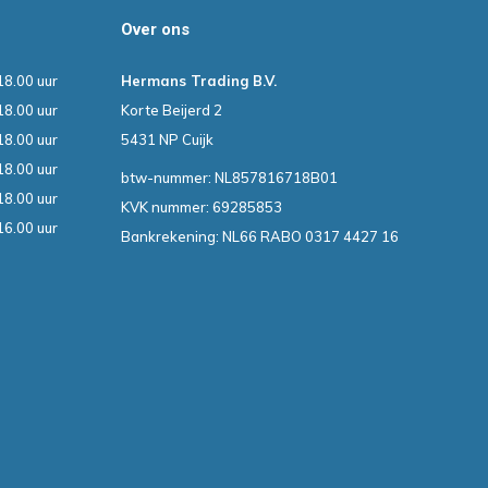
Over ons
18.00 uur
Hermans Trading B.V.
18.00 uur
Korte Beijerd 2
18.00 uur
5431 NP Cuijk
18.00 uur
btw-nummer: NL857816718B01
18.00 uur
KVK nummer: 69285853
16.00 uur
Bankrekening: NL66 RABO 0317 4427 16