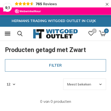
×
765
Reviews
9,1
T IN CUIJK
Zeer hoge korting
0
0
Producten getagd met Zwart
FILTER
0 van 0 producten