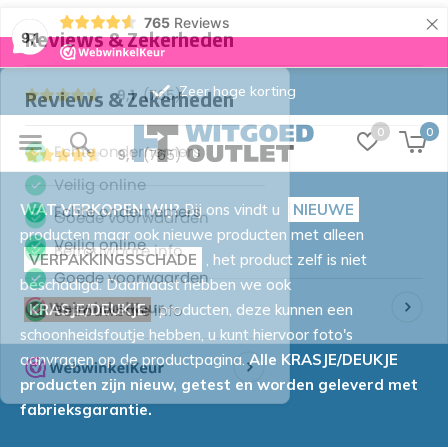
×
765
Reviews
9,1
Zeer hoge korting
0
0
WAT VERKOPEN WIJ?
Bij ons vindt u
NIEUWE
producten maar ook nieuwe producten met alleen
VERPAKKINGSSCHADE
, het product zelf is niet
beschadigd. Daarnaast hebben we ook
KRASJE/DEUKJE
producten, deze kunnen een
schoonheidsfoutje hebben, u kunt hiervoor foto's
aanvragen op de productpagina.
Alle KRASJE/DEUKJE
producten zijn nieuw, getest en worden geleverd met
fabrieksgarantie.