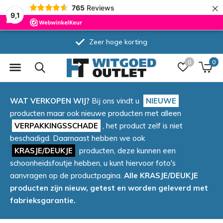
×
765
Reviews
9,1
Zeer hoge korting
0
0
WAT VERKOPEN WIJ?
Bij ons vindt u
NIEUWE
producten maar ook nieuwe producten met alleen
VERPAKKINGSSCHADE
, het product zelf is niet
beschadigd. Daarnaast hebben we ook
KRASJE/DEUKJE
producten, deze kunnen een
schoonheidsfoutje hebben, u kunt hiervoor foto's
aanvragen op de productpagina.
Alle KRASJE/DEUKJE
producten zijn nieuw, getest en worden geleverd met
fabrieksgarantie.