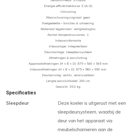
Geluidsniveau: 35 dB(A)
Energie-efficiëntieklasse: E (A–G)
Uitrusting
Waarschuwingssignaal: geen
Koelgedeelte – functies & uitvoering
Materiaal legplanken: veiligheidsglas
Aantal temperatuurzones: 1
Inbouwinformatie
Inbouwtype: integreerbaar
Deurmontage: sleepdeursysteem
Afmetingen & aansluiting
Apparaatafmetingen (H × B × D): 875 × 540 × 545 mm
Inbouwafmetingen (H × B × D): 875 × 560 × 550 mm
Deuraanslag: rechts, verwisselbaar
Lengte aansluitkabel: 200 cm
Gewicht: 35,0 kg
Specificaties
Sleepdeur
Deze koeler is uitgerust met een
sleepdeursysteem, waarbij de
deur van het apparaat via
meubelscharnieren aan de