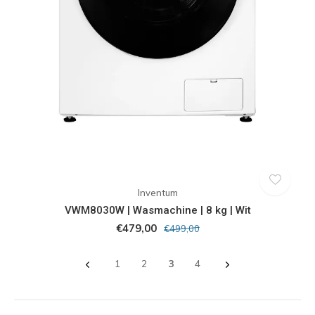
Inventum
VWM8030W | Wasmachine | 8 kg | Wit
€479,00
€499,00
1
2
3
4