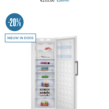
€233,00
€269,00
-20%
NIEUW IN DOOS