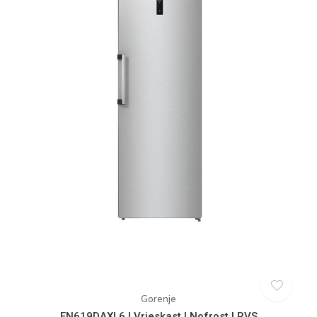
Gorenje
FN619DAXL6 | Vrieskast | Nofrost | RVS