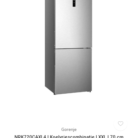
Gorenje
NRK720CAXL4 | Koelvriescombinatie | XXL | 70 cm