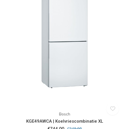
Bosch
KGE49AWCA | Koelvriescombinatie XL
€744,00
€949,00