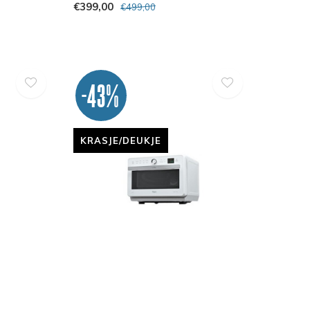
€399,00
€499,00
-43%
KRASJE/DEUKJE