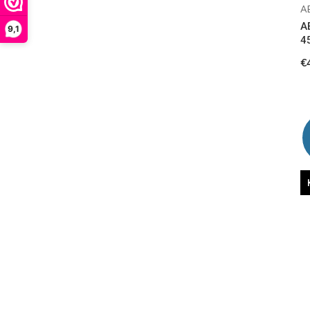
A
A
9,1
4
€