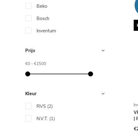
Beko
Bosch
Inventum
Neff
Prijs
Sharp
€0
-
€1500
Siemens
Whirlpool
Kleur
I
RVS
(2)
V
N.V.T.
(1)
|
€