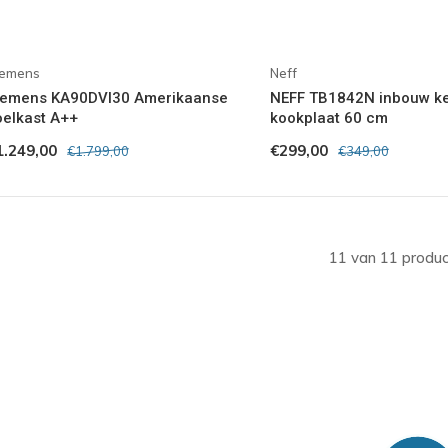
iemens
Neff
iemens KA90DVI30 Amerikaanse
NEFF TB1842N inbouw k
oelkast A++
kookplaat 60 cm
1.249,00
€299,00
€1.799,00
€349,00
11 van 11 produ