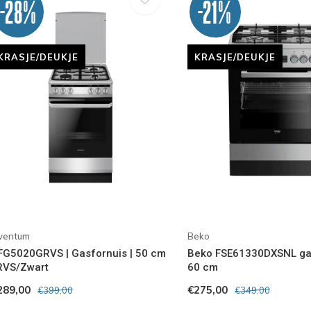
-28%
-21%
KRASJE/DEUKJE
KRASJE/DEUKJE
nventum
Beko
FG5020GRVS | Gasfornuis | 50 cm
Beko FSE61330DXSNL ga
 RVS/Zwart
60 cm
289,00
€275,00
€399,00
€349,00