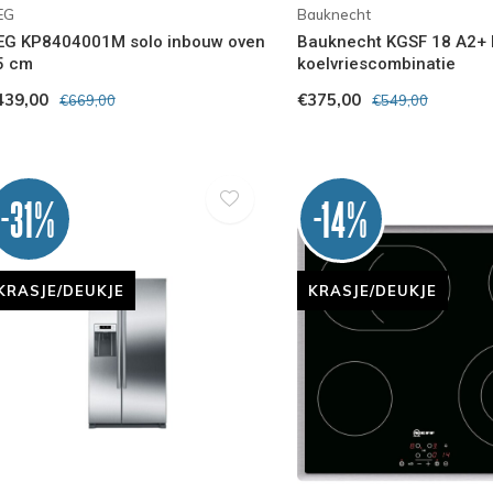
EG
Bauknecht
EG KP8404001M solo inbouw oven
Bauknecht KGSF 18 A2+ 
5 cm
koelvriescombinatie
439,00
€375,00
€669,00
€549,00
-31%
-14%
KRASJE/DEUKJE
KRASJE/DEUKJE