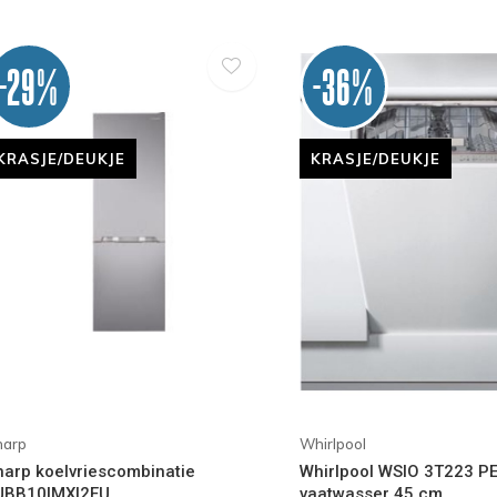
-29%
-36%
KRASJE/DEUKJE
KRASJE/DEUKJE
harp
Whirlpool
harp koelvriescombinatie
Whirlpool WSIO 3T223 PE
JBB10IMXI2EU
vaatwasser 45 cm