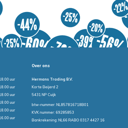
Over ons
18.00 uur
Hermans Trading B.V.
18.00 uur
Korte Beijerd 2
18.00 uur
5431 NP Cuijk
18.00 uur
btw-nummer: NL857816718B01
18.00 uur
KVK nummer: 69285853
16.00 uur
Bankrekening: NL66 RABO 0317 4427 16