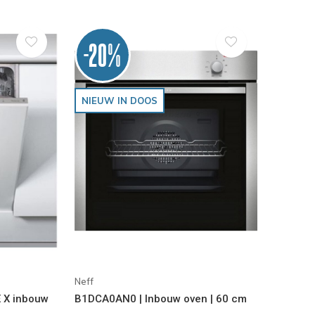
-20%
NIEUW IN DOOS
Neff
 X inbouw
B1DCA0AN0 | Inbouw oven | 60 cm